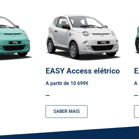
EASY Access elétrico
E
A partir de 10 699€
A 
SABER MAIS