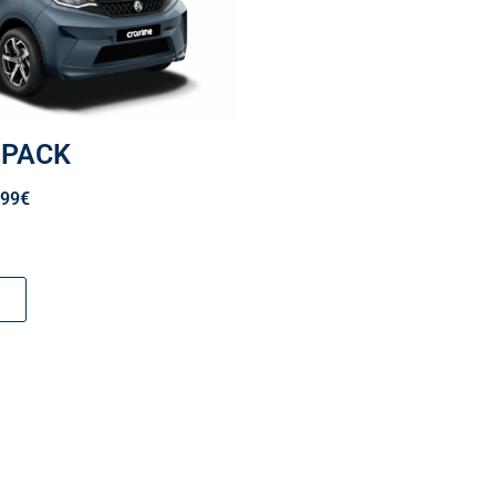
e PACK
799€