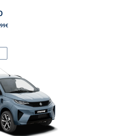
O
999€