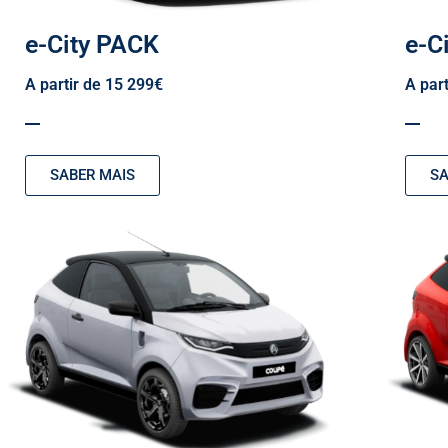
e-City PACK
e-C
A partir de 15 299€
A par
SABER MAIS
SA