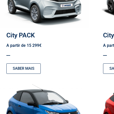
City PACK
Cit
A partir de 15 299€
A par
SABER MAIS
SA